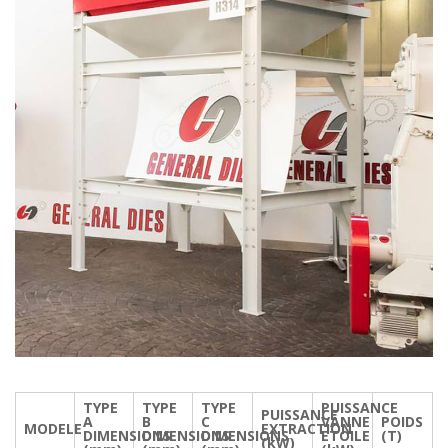
TYPE
TYPE
TYPE
PUISSANCE
PUISSANCE
A
B
C
VANNE
POIDS
MODELE
EXTRACTION
DIMENSIONS
DIMENSIONS
DIMENSIONS
ETOILE
(T)
(kW)