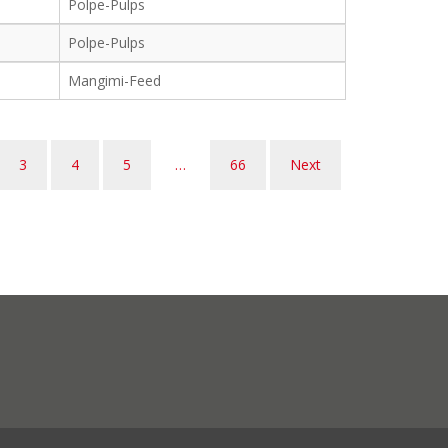
Polpe-Pulps
Polpe-Pulps
Mangimi-Feed
3
4
5
…
66
Next