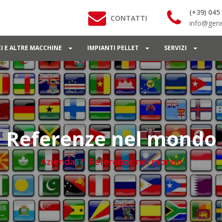
(+39) 045
CONTATTI
info@gene
I E ALTRE MACCHINE
IMPIANTI PELLET
SERVIZI
Referenze nel mondo
Azienda
Referenze nel mondo