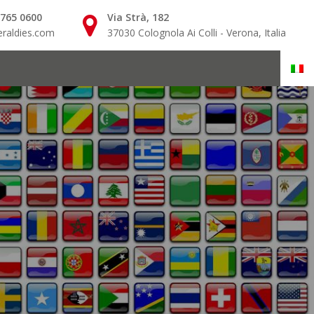
 765 0600
Via Strà, 182
raldies.com
37030 Colognola Ai Colli - Verona, Italia